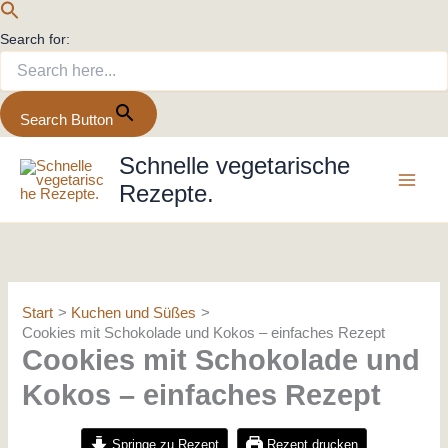
Search for:
Search Button
Zum
Schnelle vegetarische
Inhalt
Rezepte.
springen
Start
Kuchen und Süßes
Cookies mit Schokolade und Kokos – einfaches Rezept
Cookies mit Schokolade und
Kokos – einfaches Rezept
Springe zu Rezept
Rezept drucken