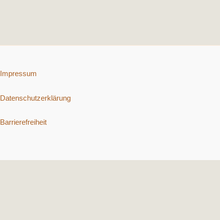
Impressum
Datenschutzerklärung
Barrierefreiheit
Copyright © 2026 Schnelle vegetarische Rezepte. | Präsentiert von
Astra-WordPress-Theme