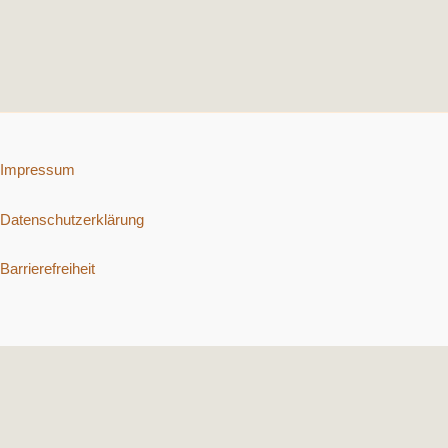
Impressum
Datenschutzerklärung
Barrierefreiheit
Copyright © 2026 Schnelle vegetarische Rezepte. | Präsentiert von
Astra-WordPress-Theme