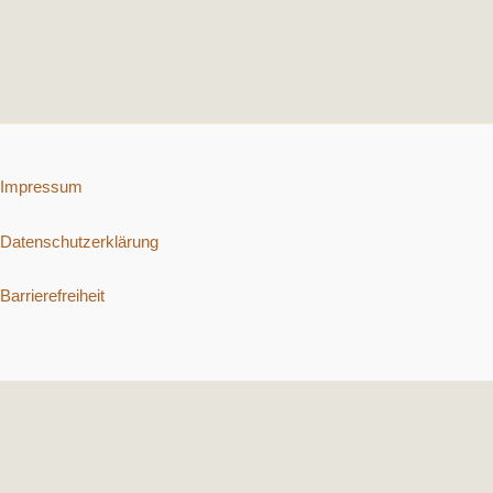
Impressum
Datenschutzerklärung
Barrierefreiheit
Copyright © 2026 Schnelle vegetarische Rezepte. | Präsentiert von
Astra-WordPress-Theme