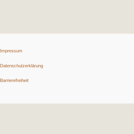
Impressum
Datenschutzerklärung
Barrierefreiheit
Copyright © 2026 Schnelle vegetarische Rezepte. | Präsentiert von
Astra-WordPress-Theme