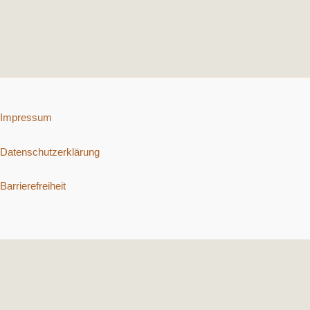
Impressum
Datenschutzerklärung
Barrierefreiheit
Copyright © 2026 Schnelle vegetarische Rezepte. | Präsentiert von
Astra-WordPress-Theme