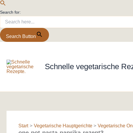
Search for:
Search Button
Zum
Inhalt
springen
Schnelle vegetarische Re
Start
Vegetarische Hauptgerichte
Vegetarische One
one-pot-pasta-paprika-rezept3