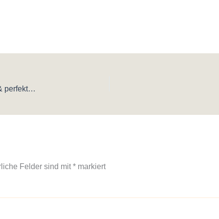
Vegetarische One-Pot-Pasta mit Paprika – schnell, einfach & perfekt für den Alltag
rliche Felder sind mit
*
markiert