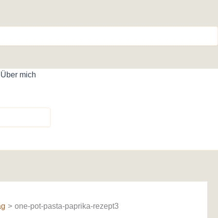
Über mich
ag
one-pot-pasta-paprika-rezept3