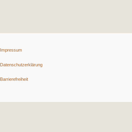
Impressum
Datenschutzerklärung
Barrierefreiheit
Copyright © 2026 Schnelle vegetarische Rezepte. | Präsentiert von
Astra-WordPress-Theme