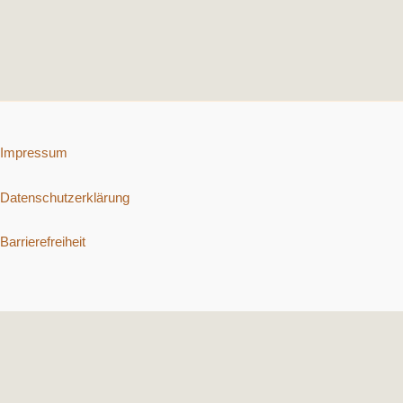
Impressum
Datenschutzerklärung
Barrierefreiheit
Copyright © 2026 Schnelle vegetarische Rezepte. | Präsentiert von
Astra-WordPress-Theme