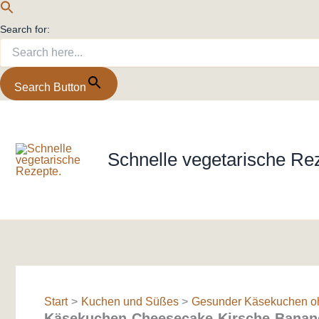
Search for:
Search Button
Zum
Inhalt
springen
Schnelle vegetarische Re
Start
Kuchen und Süßes
Gesunder Käsekuchen oh
Käsekuchen-Cheesecake-Kirsche-Banan