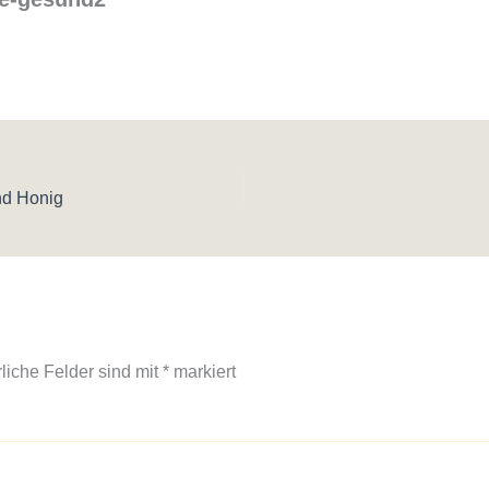
nd Honig
rliche Felder sind mit
*
markiert