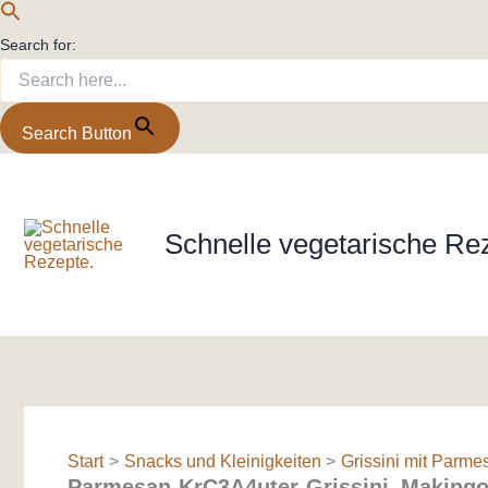
Search for:
Search Button
Zum
Inhalt
springen
Schnelle vegetarische Re
Start
Snacks und Kleinigkeiten
Grissini mit Parme
Parmesan-KrC3A4uter-Grissini_Makingo