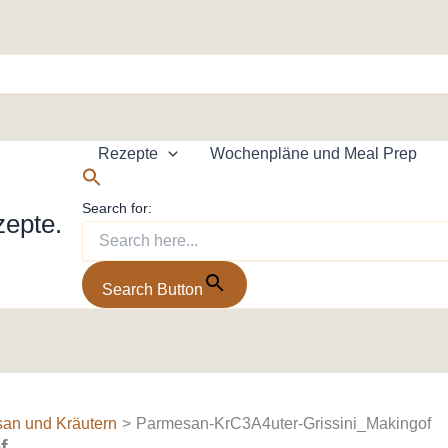
Rezepte
Wochenpläne und Meal Prep
Search for:
zepte.
Search Button
san und Kräutern
Parmesan-KrC3A4uter-Grissini_Makingof
f