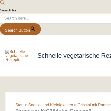
Search for:
Search Button
Zum
Inhalt
springen
Schnelle vegetarische Re
Start
Snacks und Kleinigkeiten
Grissini mit Parme
Parmesan-KrC3A4uter-Grissini3