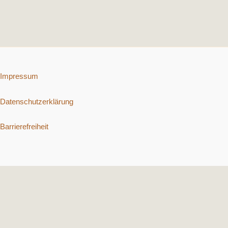
Impressum
Datenschutzerklärung
Barrierefreiheit
Copyright © 2026 Schnelle vegetarische Rezepte. | Präsentiert von
Astra-WordPress-Theme