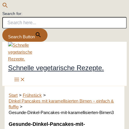
Search for:
Search Button
Zum
Inhalt
springen
Schnelle vegetarische Rezepte.
Start
Frühstück
Dinkel Pancakes mit karamellisierten Birnen – einfach &
fluffig
Gesunde-Dinkel-Pancakes-mit-karamellisierten-Birnen3
Gesunde-Dinkel-Pancakes-mit-