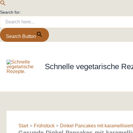
Search for:
Search Button
Zum
Inhalt
springen
Schnelle vegetarische Re
Start
Frühstück
Dinkel Pancakes mit karamellisierte
Gesunde-Dinkel-Pancakes-mit-karamelli