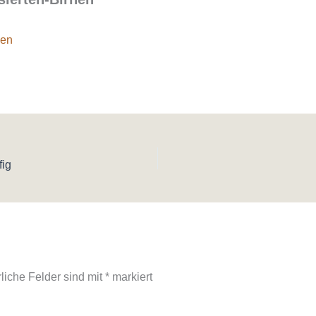
fig
rliche Felder sind mit
*
markiert