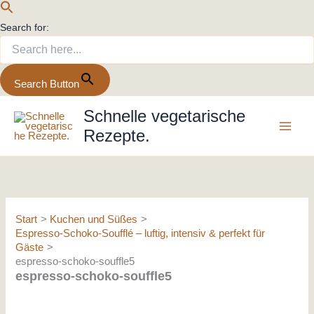
Search for:
Search Button
Zum
Schnelle vegetarische
Inhalt
Rezepte.
springen
Start
Kuchen und Süßes
Espresso-Schoko-Soufflé – luftig, intensiv & perfekt für
Gäste
espresso-schoko-souffle5
espresso-schoko-souffle5