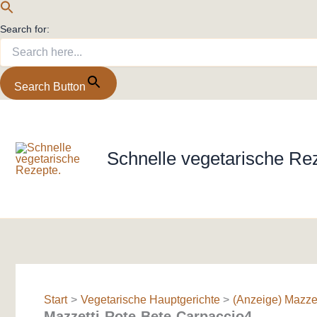
Search for:
Search Button
Zum
Inhalt
springen
Schnelle vegetarische Re
Start
Vegetarische Hauptgerichte
(Anzeige) Mazzet
Mazzetti-Rote-Bete-Carpaccio4