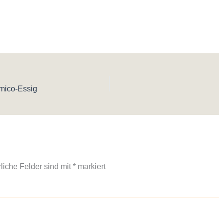
amico-Essig
rliche Felder sind mit
*
markiert