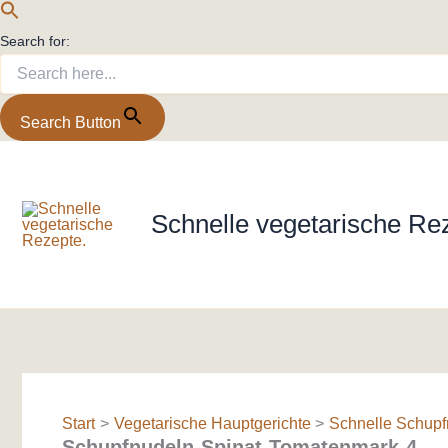
Search for:
Search Button
Zum
Inhalt
springen
Schnelle vegetarische Re
Start
Vegetarische Hauptgerichte
Schnelle Schupfn
Schupfnudeln-Spinat-Tomatenmark-4