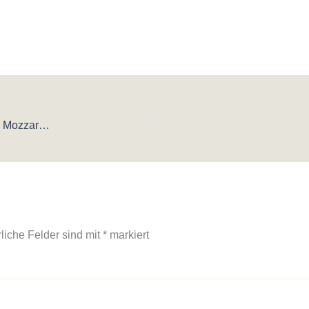
Schnelle Schupfnudel-Pfanne in 15 Minuten (mit Spinat und Mozzarella)
rliche Felder sind mit
*
markiert