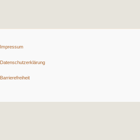
Impressum
Datenschutzerklärung
Barrierefreiheit
Copyright © 2026 Schnelle vegetarische Rezepte. | Präsentiert von
Astra-WordPress-Theme