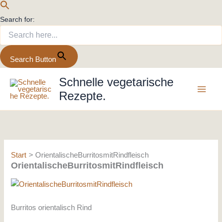
Search for:
Search Button
Zum
Schnelle vegetarische
Inhalt
Rezepte.
springen
Start
OrientalischeBurritosmitRindfleisch
OrientalischeBurritosmitRindfleisch
Burritos orientalisch Rind