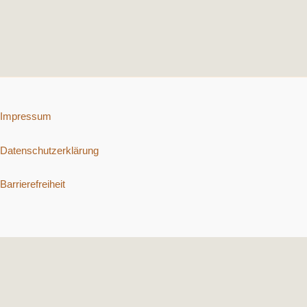
Impressum
Datenschutzerklärung
Barrierefreiheit
Copyright © 2026 Schnelle vegetarische Rezepte. | Präsentiert von
Astra-WordPress-Theme