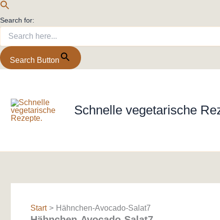
Search for:
Search Button
Zum
Inhalt
springen
Schnelle vegetarische Re
Start
Hähnchen-Avocado-Salat7
Hähnchen-Avocado-Salat7