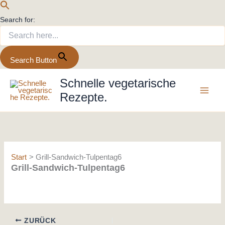
Search for:
Search Button
Zum
Schnelle vegetarische
Inhalt
Rezepte.
springen
Start
Grill-Sandwich-Tulpentag6
Grill-Sandwich-Tulpentag6
ZURÜCK