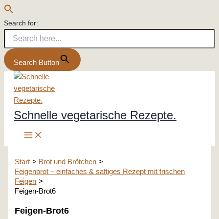
Search for:
Search Button
Zum
Inhalt
springen
Schnelle vegetarische Rezepte.
Start
Brot und Brötchen
Feigenbrot – einfaches & saftiges Rezept mit frischen
Feigen
Feigen-Brot6
Feigen-Brot6