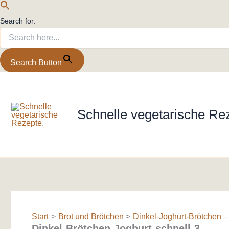
Search for:
Search Button
Zum
Inhalt
springen
Schnelle vegetarische Re
Start
Brot und Brötchen
Dinkel-Joghurt-Brötchen –
Dinkel-Brötchen-Joghurt-schnell-3