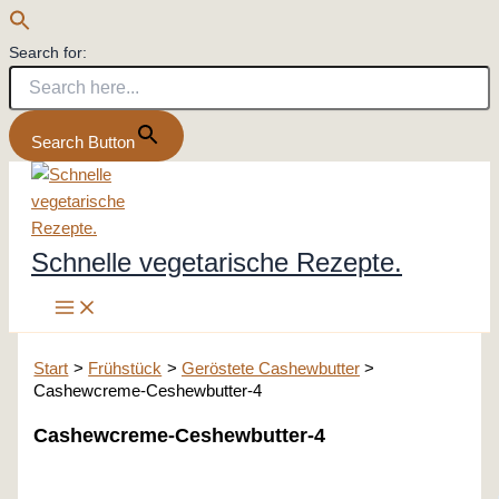
Search for:
Search Button
Zum
Inhalt
springen
Schnelle vegetarische Rezepte.
Start
Frühstück
Geröstete Cashewbutter
Cashewcreme-Ceshewbutter-4
Cashewcreme-Ceshewbutter-4