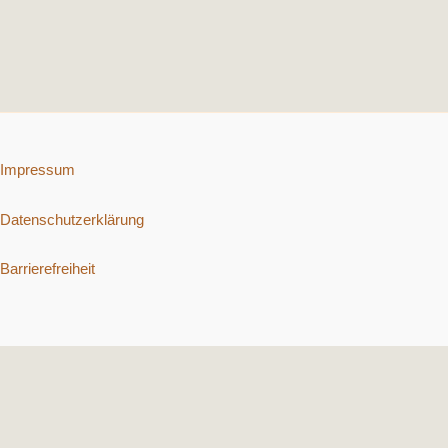
Impressum
Datenschutzerklärung
Barrierefreiheit
Copyright © 2026 Schnelle vegetarische Rezepte. | Präsentiert von
Astra-WordPress-Theme