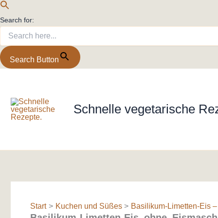
Search for:
Search Button
Zum
Inhalt
springen
Schnelle vegetarische Re
Start
Kuchen und Süßes
Basilikum-Limetten-Eis 
Basilikum-Limetten-Eis_ohne_Eismasch