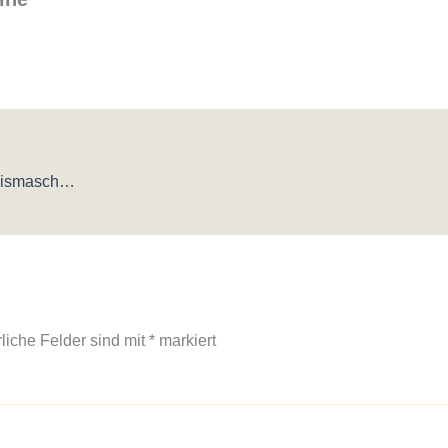
Basilikum-Limetten-Eis – erfrischendes Sommer-Eis ohne Eismaschine
rliche Felder sind mit
*
markiert