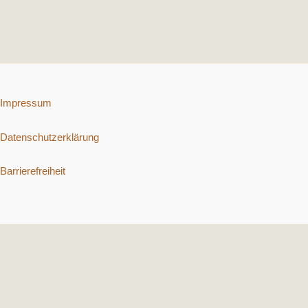
Impressum
Datenschutzerklärung
Barrierefreiheit
Copyright © 2026 Schnelle vegetarische Rezepte. | Präsentiert von
Astra-WordPress-Theme