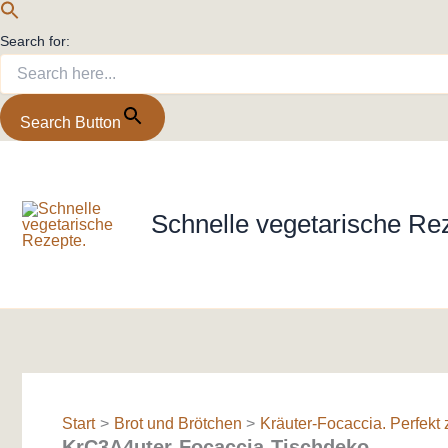
Search for:
Search Button
Zum
Inhalt
springen
Schnelle vegetarische Re
Start
Brot und Brötchen
Kräuter-Focaccia. Perfekt 
KrC3A4uter-Focaccia-Tischdeko