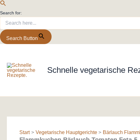
Search for:
Search Button
Zum
Inhalt
springen
Schnelle vegetarische Re
Start
Vegetarische Hauptgerichte
Bärlauch Flammk
Flammkuchen Bärlauch Tomaten Feta-5